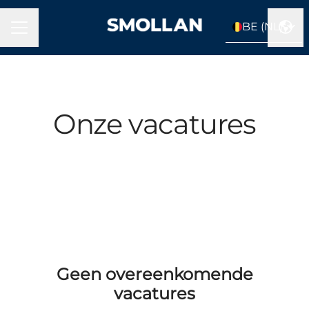
BE (NL)
MENU
Taal
Onze vacatures
Geen overeenkomende
vacatures