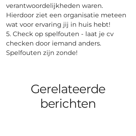
verantwoordelijkheden waren.
Hierdoor ziet een organisatie meteen
wat voor ervaring jij in huis hebt!
5. Check op spelfouten - laat je cv
checken door iemand anders.
Spelfouten zijn zonde!
Gerelateerde
berichten
Smollan voor de vijfde keer
Ken jij SmartSpotter al? 👀💸
Smollan kiest voor Alan
Baanbrekende Werkgever ✨