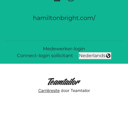
hamiltonbright.com/
Medewerker-login
Connect-login sollicitant
·
Nederlands
Taal wijzigen
Carrièresite
door Teamtailor